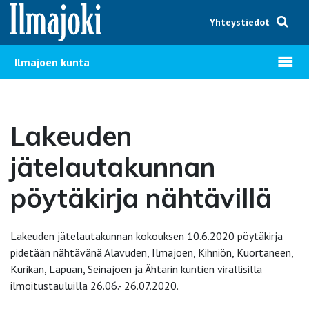
Hyppää sisältöön
Yhteystiedot
Avaa v
Ilmajoen kunta
Lakeuden
jätelautakunnan
pöytäkirja nähtävillä
Lakeuden jätelautakunnan kokouksen 10.6.2020 pöytäkirja
pidetään nähtävänä Alavuden, Ilmajoen, Kihniön, Kuortaneen,
Kurikan, Lapuan, Seinäjoen ja Ähtärin kuntien virallisilla
ilmoitustauluilla 26.06.- 26.07.2020.