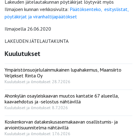
Lakeuden jätelautakunnan pöytäkirjat löytyvät myös
Ilmajoen kunnan verkkosivulta:
Päätöksenteko, esityslistat,
pöytäkirjat ja viranhaltijapäätökset
Ilmajoella 26.06.2020
LAKEUDEN JÄTELAUTAKUNTA
Kuulutukset
Ympäristönsuojelulainmukainen lupahakemus, Maansiirto
Veljekset Rinta Oy
Kuulutukset ja ilmoitukset
28.7.2026
Ahonkylän osayleiskaavan muutos kantatie 67 alueella,
kaavaehdotus ja -selostus nähtävillä
Kuulutukset ja ilmoitukset
8.7.2026
Koskenkorvan datakeskusasemakaavan osallistumis- ja
arviointisuunnitelma nähtävillä
Kuulutukset ja ilmoitukset
17.6.2026