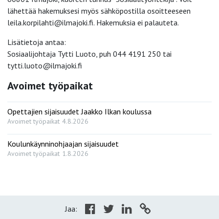
lähettää hakemuksesi myös sähköpostilla osoitteeseen
leila.korpilahti@ilmajoki.fi. Hakemuksia ei palauteta.
Lisätietoja antaa:
Sosiaalijohtaja Tytti Luoto, puh 044 4191 250 tai
tytti.luoto@ilmajoki.fi
Avoimet työpaikat
Opettajien sijaisuudet Jaakko Ilkan koulussa
Avoimet työpaikat
4.8.2026
Koulunkäynninohjaajan sijaisuudet
Avoimet työpaikat
1.8.2026
Jaa: