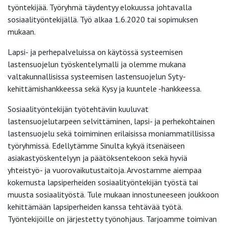
työntekijää. Työryhmä täydentyy elokuussa johtavalla
sosiaalityöntekijällä. Työ alkaa 1.6.2020 tai sopimuksen
mukaan.
Lapsi- ja perhepalveluissa on käytössä systeemisen
lastensuojelun työskentelymalli ja olemme mukana
valtakunnallisissa systeemisen lastensuojelun Syty-
kehittämishankkeessa sekä Kysy ja kuuntele -hankkeessa.
Sosiaalityöntekijän työtehtäviin kuuluvat
lastensuojelutarpeen selvittäminen, lapsi- ja perhekohtainen
lastensuojelu sekä toimiminen erilaisissa moniammatillisissa
työryhmissä. Edellytämme Sinulta kykyä itsenäiseen
asiakastyöskentelyyn ja päätöksentekoon sekä hyviä
yhteistyö- ja vuorovaikutustaitoja. Arvostamme aiempaa
kokemusta lapsiperheiden sosiaalityöntekijän työstä tai
muusta sosiaalityöstä. Tule mukaan innostuneeseen joukkoon
kehittämään lapsiperheiden kanssa tehtävää työtä.
Työntekijöille on järjestetty työnohjaus. Tarjoamme toimivan