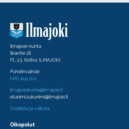
Ilmajoen kunta
Ilkantie 18
PL 23, 60801 ILMAJOKI
Puhelinvaihde
(06) 419 1111
ilmajoenkunta@ilmajoki.fi
etunimi.sukunimi@ilmajoki.fi
Osallistu ja vaikuta
Oikopolut