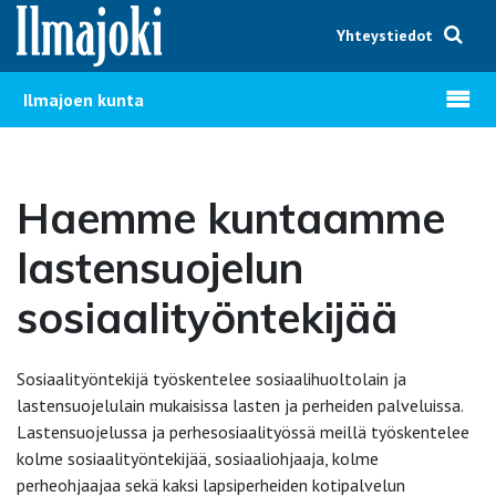
Hyppää sisältöön
Yhteystiedot
Avaa v
Ilmajoen kunta
Haemme kuntaamme
lastensuojelun
sosiaalityöntekijää
Sosiaalityöntekijä työskentelee sosiaalihuoltolain ja
lastensuojelulain mukaisissa lasten ja perheiden palveluissa.
Lastensuojelussa ja perhesosiaalityössä meillä työskentelee
kolme sosiaalityöntekijää, sosiaaliohjaaja, kolme
perheohjaajaa sekä kaksi lapsiperheiden kotipalvelun