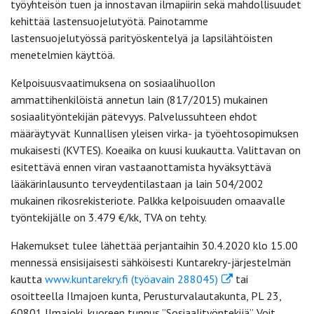
työyhteisön tuen ja innostavan ilmapiirin sekä mahdollisuudet
kehittää lastensuojelutyötä. Painotamme
lastensuojelutyössä parityöskentelyä ja lapsilähtöisten
menetelmien käyttöä.
Kelpoisuusvaatimuksena on sosiaalihuollon
ammattihenkilöistä annetun lain (817/2015) mukainen
sosiaalityöntekijän pätevyys. Palvelussuhteen ehdot
määräytyvät Kunnallisen yleisen virka- ja työehtosopimuksen
mukaisesti (KVTES). Koeaika on kuusi kuukautta. Valittavan on
esitettävä ennen viran vastaanottamista hyväksyttävä
lääkärinlausunto terveydentilastaan ja lain 504/2002
mukainen rikosrekisteriote. Palkka kelpoisuuden omaavalle
työntekijälle on 3.479 €/kk, TVA on tehty.
Hakemukset tulee lähettää perjantaihin 30.4.2020 klo 15.00
mennessä ensisijaisesti sähköisesti Kuntarekry-järjestelmän
kautta
www.kuntarekry.fi (työavain 288045)
tai
osoitteella Ilmajoen kunta, Perusturvalautakunta, PL 23,
60801 Ilmajoki, kuoreen tunnus ”Sosiaalityöntekijä”. Voit