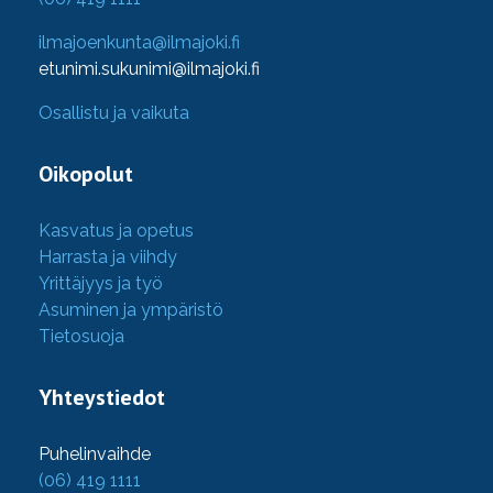
ilmajoenkunta@ilmajoki.fi
etunimi.sukunimi@ilmajoki.fi
Osallistu ja vaikuta
Oikopolut
Kasvatus ja opetus
Harrasta ja viihdy
Yrittäjyys ja työ
Asuminen ja ympäristö
Tietosuoja
Yhteystiedot
Puhelinvaihde
(06) 419 1111