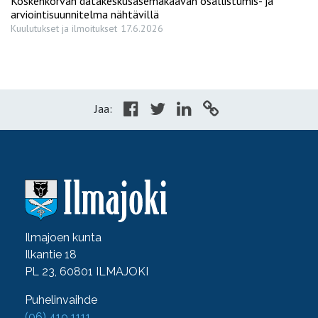
Koskenkorvan datakeskusasemakaavan osallistumis- ja
arviointisuunnitelma nähtävillä
Kuulutukset ja ilmoitukset
17.6.2026
Jaa:
Ilmajoen kunta
Ilkantie 18
PL 23, 60801 ILMAJOKI
Puhelinvaihde
(06) 419 1111