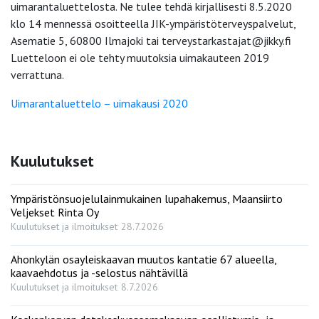
uimarantaluettelosta. Ne tulee tehdä kirjallisesti 8.5.2020
klo 14 mennessä osoitteella JIK-ympäristöterveyspalvelut,
Asematie 5, 60800 Ilmajoki tai terveystarkastajat@jikky.fi
Luetteloon ei ole tehty muutoksia uimakauteen 2019
verrattuna.
Uimarantaluettelo – uimakausi 2020
Kuulutukset
Ympäristönsuojelulainmukainen lupahakemus, Maansiirto
Veljekset Rinta Oy
Kuulutukset ja ilmoitukset
28.7.2026
Ahonkylän osayleiskaavan muutos kantatie 67 alueella,
kaavaehdotus ja -selostus nähtävillä
Kuulutukset ja ilmoitukset
8.7.2026