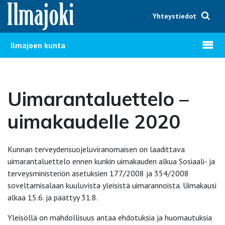
Hyppää sisältöön
Yhteystiedot
Avaa v
Ilmajoen kunta
Uimarantaluettelo –
uimakaudelle 2020
Kunnan terveydensuojeluviranomaisen on laadittava
uimarantaluettelo ennen kunkin uimakauden alkua Sosiaali- ja
terveysministeriön asetuksien 177/2008 ja 354/2008
soveltamisalaan kuuluvista yleisistä uimarannoista. Uimakausi
alkaa 15.6. ja päättyy 31.8.
Yleisöllä on mahdollisuus antaa ehdotuksia ja huomautuksia