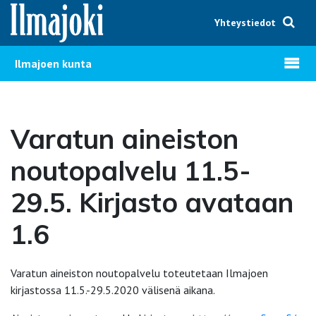
Hyppää sisältöön
Yhteystiedot
Avaa v
Ilmajoen kunta
Varatun aineiston
noutopalvelu 11.5-
29.5. Kirjasto avataan
1.6
Varatun aineiston noutopalvelu toteutetaan Ilmajoen
kirjastossa 11.5.-29.5.2020 välisenä aikana.