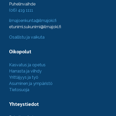
Puhelinvaihde
(06) 419 1111
ilmajoenkunta@ilmajoki.fi
etunimi.sukunimi@ilmajoki.fi
Osallistu ja vaikuta
Oikopolut
Kasvatus ja opetus
Harrasta ja viihdy
Yrittäjyys ja työ
Asuminen ja ympäristö
Tietosuoja
Yhteystiedot