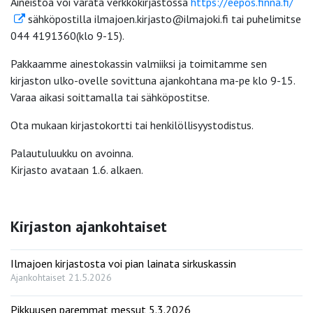
Aineistoa voi varata verkkokirjastossa
https://eepos.finna.fi/
sähköpostilla ilmajoen.kirjasto@ilmajoki.fi tai puhelimitse
044 4191360(klo 9-15).
Pakkaamme ainestokassin valmiiksi ja toimitamme sen
kirjaston ulko-ovelle sovittuna ajankohtana ma-pe klo 9-15.
Varaa aikasi soittamalla tai sähköpostitse.
Ota mukaan kirjastokortti tai henkilöllisyystodistus.
Palautuluukku on avoinna.
Kirjasto avataan 1.6. alkaen.
Kirjaston ajankohtaiset
Ilmajoen kirjastosta voi pian lainata sirkuskassin
Ajankohtaiset
21.5.2026
Pikkuusen paremmat messut 5.3.2026