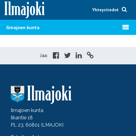
Hyppää sisältöön
Yhteystiedot
Avaa v
Ilmajoen kunta
Jaa:
Ilmajoen kunta
Ilkantie 18
PL 23, 60801 ILMAJOKI