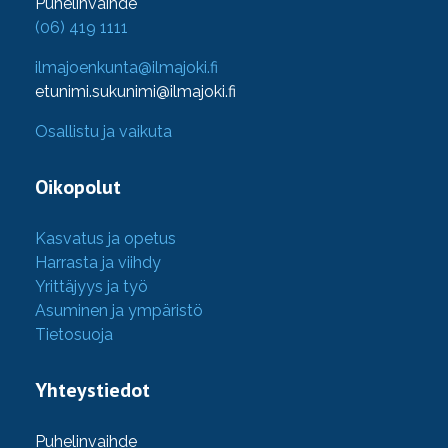
Puhelinvaihde
(06) 419 1111
ilmajoenkunta@ilmajoki.fi
etunimi.sukunimi@ilmajoki.fi
Osallistu ja vaikuta
Oikopolut
Kasvatus ja opetus
Harrasta ja viihdy
Yrittäjyys ja työ
Asuminen ja ympäristö
Tietosuoja
Yhteystiedot
Puhelinvaihde