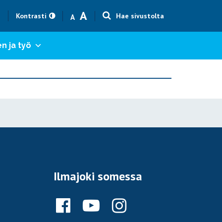
Text size smaller
Text size bigger
A
h
Kontrasti
Hae sivustolta
A
n ja työ
Ilmajoki somessa