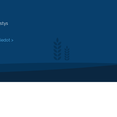
ystys
tiedot >