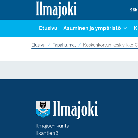
Hyppää sisältöön
Säh
Etusivu
Asuminen ja ympäristö
K
Etusivu
Tapahtumat
Koskenkorvan keskiviikko Cr
Ilmajoen kunta
Ilkantie 18