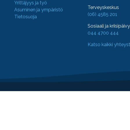
Yrittäjyys ja työ
Terveyskeskus
Asuminen ja ympäristö
(06) 4585 201
Tietosuoja
Sosiaali ja kriisipäiv
044 4700 444
Katso kaikki yhteys