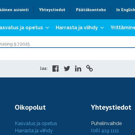
köinen asiointi
Yhteystiedot
Päätöksenteko
In Englis
asvatus ja opetus
Harrasta ja viihdy
Yrittämine
uising 9.7.2025
Jaa:
Oikopolut
Yhteystiedot
Kasvatus ja opetus
Puhelinvaihde
Harrasta ja viihdy
(06) 419 1111