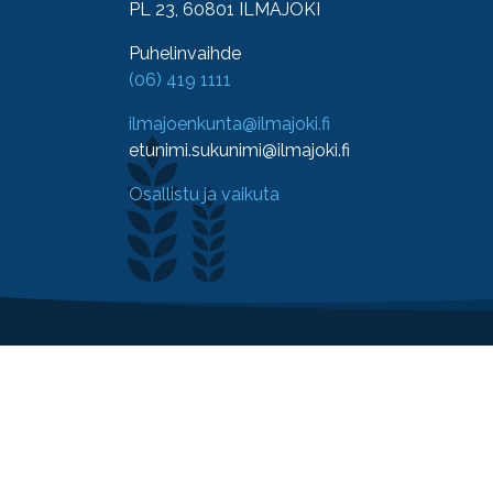
PL 23, 60801 ILMAJOKI
Puhelinvaihde
(06) 419 1111
ilmajoenkunta@ilmajoki.fi
etunimi.sukunimi@ilmajoki.fi
Osallistu ja vaikuta