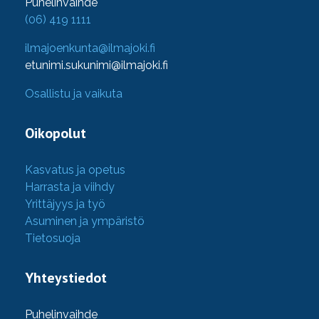
Puhelinvaihde
(06) 419 1111
ilmajoenkunta@ilmajoki.fi
etunimi.sukunimi@ilmajoki.fi
Osallistu ja vaikuta
Oikopolut
Kasvatus ja opetus
Harrasta ja viihdy
Yrittäjyys ja työ
Asuminen ja ympäristö
Tietosuoja
Yhteystiedot
Puhelinvaihde