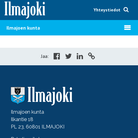
Hyppää sisältöön
Yhteystiedot
Avaa v
Ilmajoen kunta
Jaa:
Ilmajoen kunta
Ilkantie 18
PL 23, 60801 ILMAJOKI