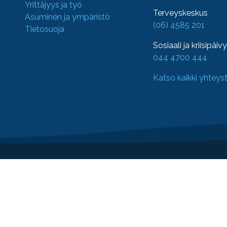
Yrittäjyys ja työ
Terveyskeskus
Asuminen ja ympäristö
(06) 4585 201
Tietosuoja
Sosiaali ja kriisipäiv
044 4700 444
Katso kaikki yhteys