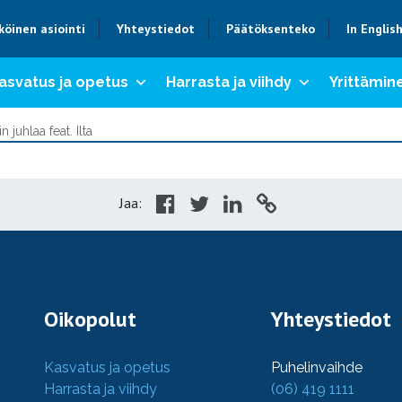
köinen asiointi
Yhteystiedot
Päätöksenteko
In Englis
asvatus ja opetus
Harrasta ja viihdy
Yrittämine
juhlaa feat. Ilta
Jaa:
Oikopolut
Yhteystiedot
Kasvatus ja opetus
Puhelinvaihde
Harrasta ja viihdy
(06) 419 1111