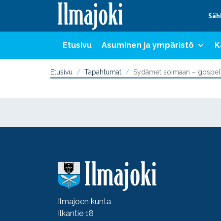
Hyppää sisältöön
Säh
Etusivu
Asuminen ja ympäristö
K
Etusivu
Tapahtumat
Sydämet soimaan – gospelin 
Ilmajoen kunta
Ilkantie 18