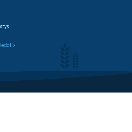
ystys
tiedot >