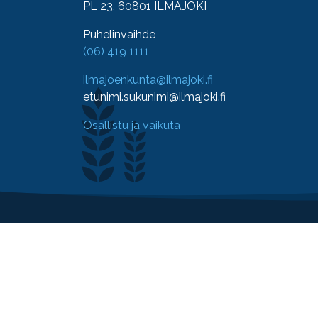
PL 23, 60801 ILMAJOKI
Puhelinvaihde
(06) 419 1111
ilmajoenkunta@ilmajoki.fi
etunimi.sukunimi@ilmajoki.fi
Osallistu ja vaikuta