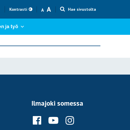
Text size smaller
Text size bigger
A
h
Kontrasti
Hae sivustolta
A
n ja työ
Ilmajoki somessa