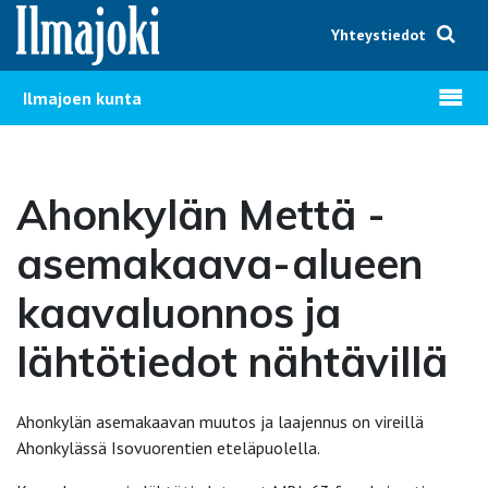
Hyppää sisältöön
Yhteystiedot
Avaa v
Ilmajoen kunta
Ahonkylän Mettä -
asemakaava-alueen
kaavaluonnos ja
lähtötiedot nähtävillä
Ahonkylän asemakaavan muutos ja laajennus on vireillä
Ahonkylässä Isovuorentien eteläpuolella.