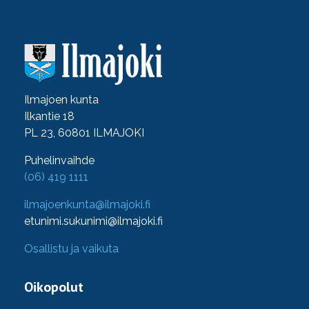
Ilmajoen kunta
Ilkantie 18
PL 23, 60801 ILMAJOKI
Puhelinvaihde
(06) 419 1111
ilmajoenkunta@ilmajoki.fi
etunimi.sukunimi@ilmajoki.fi
Osallistu ja vaikuta
Oikopolut