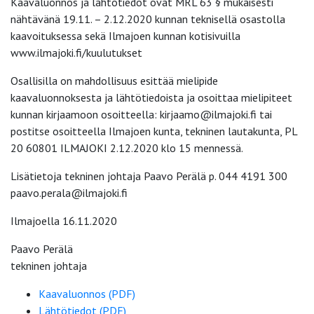
Kaavaluonnos ja lähtötiedot ovat MRL 63 § mukaisesti
nähtävänä 19.11. – 2.12.2020 kunnan teknisellä osastolla
kaavoituksessa sekä Ilmajoen kunnan kotisivuilla
www.ilmajoki.fi/kuulutukset
Osallisilla on mahdollisuus esittää mielipide
kaavaluonnoksesta ja lähtötiedoista ja osoittaa mielipiteet
kunnan kirjaamoon osoitteella: kirjaamo@ilmajoki.fi tai
postitse osoitteella Ilmajoen kunta, tekninen lautakunta, PL
20 60801 ILMAJOKI 2.12.2020 klo 15 mennessä.
Lisätietoja tekninen johtaja Paavo Perälä p. 044 4191 300
paavo.perala@ilmajoki.fi
Ilmajoella 16.11.2020
Paavo Perälä
tekninen johtaja
Kaavaluonnos (PDF)
Lähtötiedot (PDF)