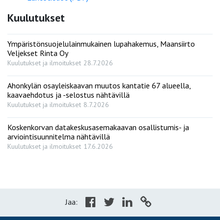
Kuulutukset
Ympäristönsuojelulainmukainen lupahakemus, Maansiirto
Veljekset Rinta Oy
Kuulutukset ja ilmoitukset
28.7.2026
Ahonkylän osayleiskaavan muutos kantatie 67 alueella,
kaavaehdotus ja -selostus nähtävillä
Kuulutukset ja ilmoitukset
8.7.2026
Koskenkorvan datakeskusasemakaavan osallistumis- ja
arviointisuunnitelma nähtävillä
Kuulutukset ja ilmoitukset
17.6.2026
Jaa: