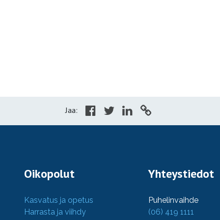
Jaa:
Oikopolut
Yhteystiedot
Kasvatus ja opetus
Puhelinvaihde
Harrasta ja viihdy
(06) 419 1111