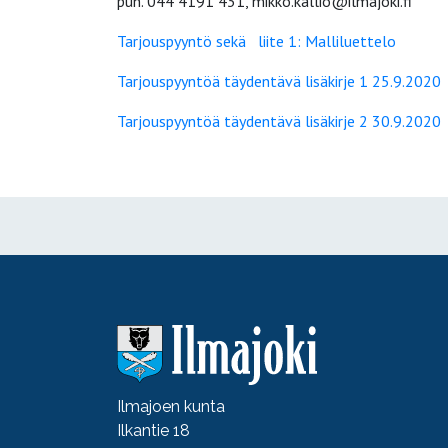
puh. 044 4191 431, mikko.kallio@ilmajoki.fi
Tarjouspyyntö sekä liite 1: Malliluettelo
Tarjouspyyntöä täydentävä lisäkirje 1 25.9.2020
Tarjouspyyntöä täydentävä lisäkirje 2 30.9.2020
Ilmajoen kunta
Ilkantie 18