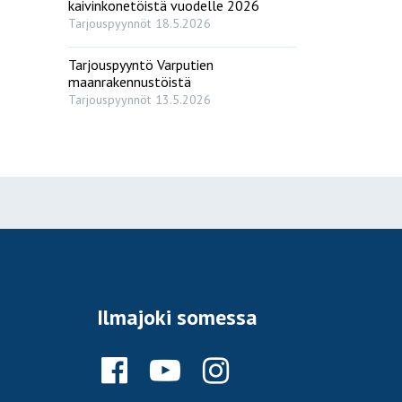
kaivinkonetöistä vuodelle 2026
Tarjouspyynnöt
18.5.2026
Tarjouspyyntö Varputien
maanrakennustöistä
Tarjouspyynnöt
13.5.2026
Ilmajoki somessa