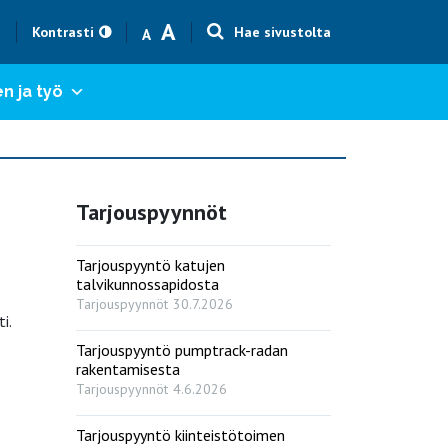
Text size smaller
Text size bigger
A
h
Kontrasti
Hae sivustolta
A
n ja työ
Tarjouspyynnöt
Tarjouspyyntö katujen
talvikunnossapidosta
Tarjouspyynnöt
30.7.2026
i.
Tarjouspyyntö pumptrack-radan
rakentamisesta
Tarjouspyynnöt
4.6.2026
Tarjouspyyntö kiinteistötoimen