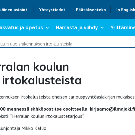
köinen asiointi
Yhteystiedot
Päätöksenteko
In Englis
asvatus ja opetus
Harrasta ja viihdy
Yrittämine
ulun uudisrakennuksen irtokalusteista
ralan koulun
irtokalusteista
nnuksen irtokalusteista oheisen tarjouspyyntöasiakirjan mukaisest
:00 mennessä sähköpostitse osoitteella: kirjaamo@ilmajoki.fi
sti: ”Herralan koulun irtokalustetarjous”.
lunjohtaja Mikko Kallio