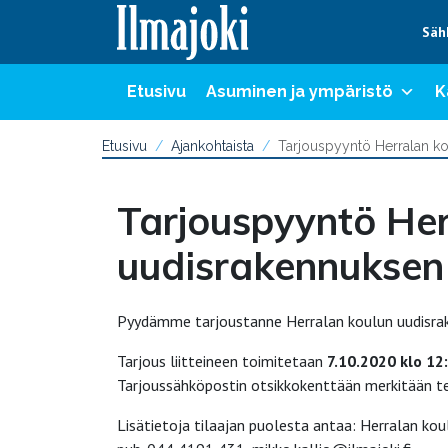
Hyppää sisältöön
Säh
Etusivu
Asuminen ja ympäristö
K
Etusivu
Ajankohtaista
Tarjouspyyntö Herralan ko
Tarjouspyyntö Her
uudisrakennuksen 
Pyydämme tarjoustanne Herralan koulun uudisrake
Tarjous liitteineen toimitetaan
7.10.2020 klo 12
Tarjoussähköpostin otsikkokenttään merkitään tek
Lisätietoja tilaajan puolesta antaa: Herralan kou