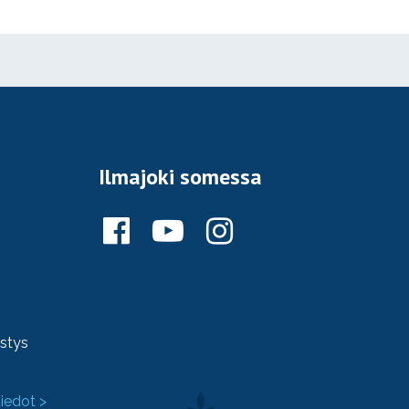
Ilmajoki somessa
ystys
tiedot >