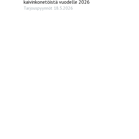
kaivinkonetöistä vuodelle 2026
Tarjouspyynnöt
18.5.2026