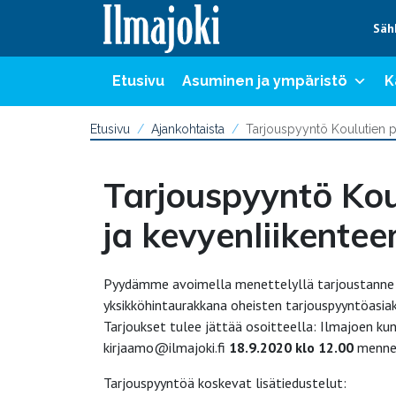
Hyppää sisältöön
Säh
Etusivu
Asuminen ja ympäristö
K
Etusivu
Ajankohtaista
Tarjouspyyntö Koulutien p
Tarjouspyyntö Ko
ja kevyenliikentee
Pyydämme avoimella menettelyllä tarjoustanne K
yksikköhintaurakkana oheisten tarjouspyyntöasiaki
Tarjoukset tulee jättää osoitteella: Ilmajoen ku
kirjaamo@ilmajoki.fi
18.9.2020 klo 12.00
mennes
Tarjouspyyntöä koskevat lisätiedustelut: