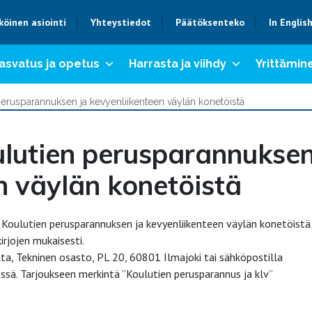
köinen asiointi
Yhteystiedot
Päätöksenteko
In Englis
asvatus ja opetus
Harrasta ja viihdy
Yrittämine
erusparannuksen ja kevyenliikenteen väylän konetöistä
ulutien perusparannukse
n väylän konetöistä
oulutien perusparannuksen ja kevyenliikenteen väylän konetöistä
rjojen mukaisesti.
nta, Tekninen osasto, PL 20, 60801 Ilmajoki tai sähköpostilla
sä. Tarjoukseen merkintä ”Koulutien perusparannus ja klv”