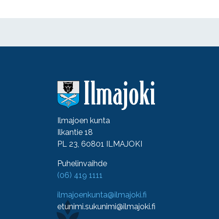
Ilmajoen kunta
Ilkantie 18
PL 23, 60801 ILMAJOKI
Puhelinvaihde
(06) 419 1111
ilmajoenkunta@ilmajoki.fi
etunimi.sukunimi@ilmajoki.fi