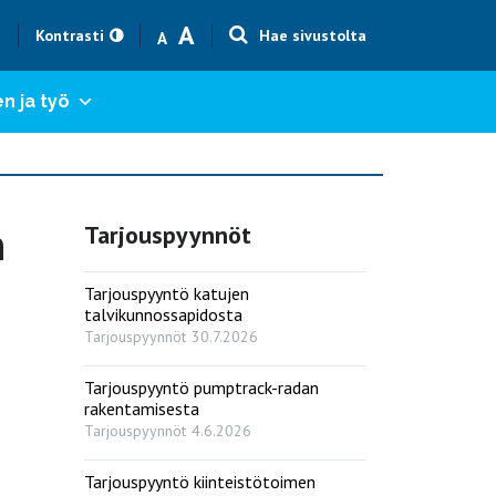
Text size smaller
Text size bigger
A
h
Kontrasti
Hae sivustolta
A
n ja työ
n
Tarjouspyynnöt
Tarjouspyyntö katujen
talvikunnossapidosta
Tarjouspyynnöt
30.7.2026
Tarjouspyyntö pumptrack-radan
rakentamisesta
Tarjouspyynnöt
4.6.2026
Tarjouspyyntö kiinteistötoimen