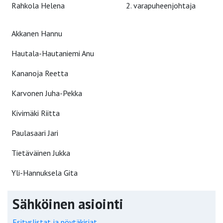
Rahkola Helena
2. varapuheenjohtaja
Akkanen Hannu
Hautala-Hautaniemi Anu
Kananoja Reetta
Karvonen Juha-Pekka
Kivimäki Riitta
Paulasaari Jari
Tietäväinen Jukka
Yli-Hannuksela Gita
Sähköinen asiointi
Esityslistat ja pöytäkirjat