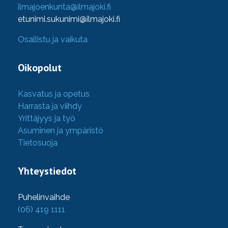
ilmajoenkunta@ilmajoki.fi
etunimi.sukunimi@ilmajoki.fi
Osallistu ja vaikuta
Oikopolut
Kasvatus ja opetus
Harrasta ja viihdy
Yrittäjyys ja työ
Asuminen ja ympäristö
Tietosuoja
Yhteystiedot
Puhelinvaihde
(06) 419 1111